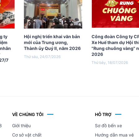
g ty
Hội nghị triển khai văn bản
Công đoàn Công ty C
niệm
mới của Trung ương,
Xe Huế tham dự Hội th
ỹ nhân
Thành ủy Quý II, năm 2026
"Rung chuông vàng" 
y
2026
Thứ sáu, 24/07/2026
27/7
Thứ bảy, 18/07/2026
VỀ CHÚNG TÔI
HỖ TRỢ
8
Giới thiệu
Sơ đồ bến xe
Cơ sở vật chất
Hướng dẫn mua vé