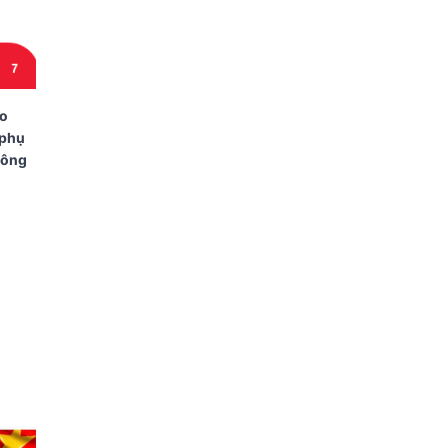
ao
 phụ
hông