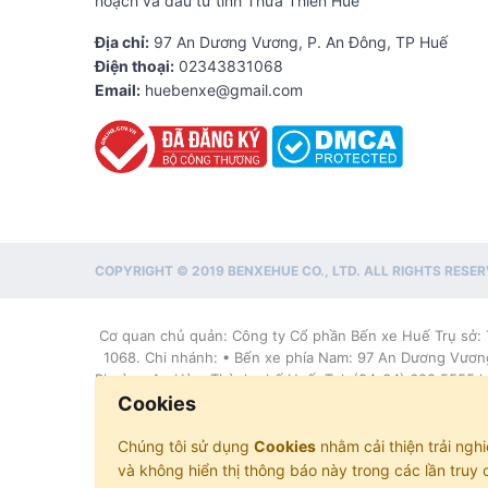
hoạch và đầu tư tỉnh Thừa Thiên Huế
Địa chỉ:
97 An Dương Vương, P. An Đông, TP Huế
Điện thoại:
02343831068
Email:
huebenxe@gmail.com
COPYRIGHT © 2019 BENXEHUE CO., LTD. ALL RIGHTS RESER
Cơ quan chủ quản: Công ty Cổ phần Bến xe Huế Trụ sở: 
1068. Chi nhánh: • Bến xe phía Nam: 97 An Dương Vương
Phường An Hòa, Thành phố Huế. Tel: (84-34) 628 5555 ho
5
Cookies
Chúng tôi sử dụng
Cookies
nhằm cải thiện trải ngh
và không hiển thị thông báo này trong các lần truy 