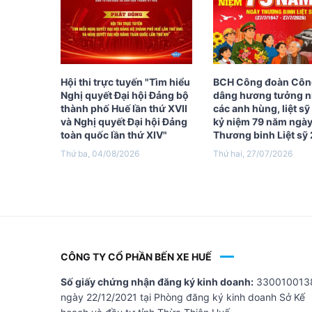
Hội thi trực tuyến "Tìm hiểu
BCH Công đoàn Côn
Nghị quyết Đại hội Đảng bộ
dâng hương tưởng 
thành phố Huế lần thứ XVII
các anh hùng, liệt s
và Nghị quyết Đại hội Đảng
kỷ niệm 79 năm ngà
toàn quốc lần thứ XIV"
Thương binh Liệt sỹ 
Thứ ba, 04/08/2026
Thứ hai, 27/07/2026
CÔNG TY CỔ PHẦN BẾN XE HUẾ
Số giấy chứng nhận đăng ký kinh doanh:
330010013
ngày 22/12/2021 tại Phòng đăng ký kinh doanh Sở Kế