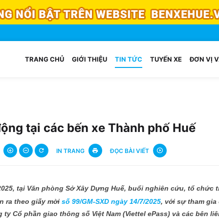
TRANG CHỦ
GIỚI THIỆU
TIN TỨC
TUYẾN XE
ĐƠN VỊ V
 động tại các bến xe Thành phố Huế
IN TRANG
ĐỌC BÀI VIẾT
2025
, tại
Văn phòng Sở Xây Dựng Huế
, buổi nghiên cứu, tổ chức t
n ra theo giấy mời
số 99/GM-SXD ngày 14/7/2025
, với sự tham gia
g ty Cổ phần giao thông số Việt Nam (Viettel ePass) và các bên li