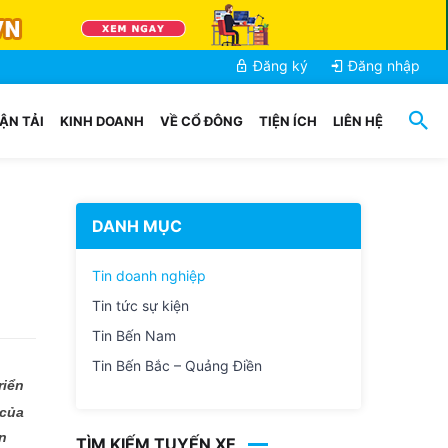
Đăng ký
Đăng nhập
ẬN TẢI
KINH DOANH
VỀ CỔ ĐÔNG
TIỆN ÍCH
LIÊN HỆ
DANH MỤC
Tin doanh nghiệp
Tin tức sự kiện
Tin Bến Nam
Tin Bến Bắc – Quảng Điền
riển
 của
ên
TÌM KIẾM TUYẾN XE