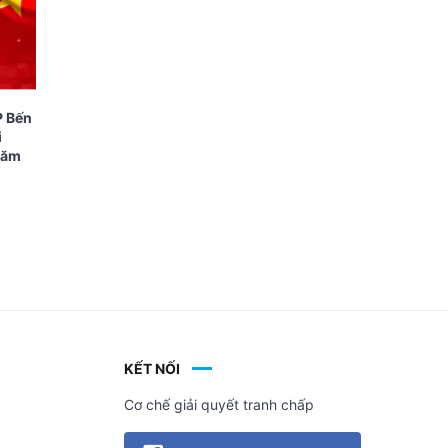
P Bến
i
năm
KẾT NỐI
Cơ chế giải quyết tranh chấp