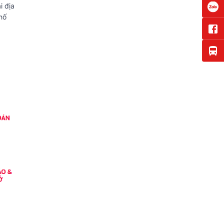
i địa
hố