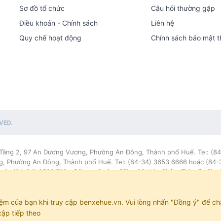
Sơ đồ tổ chức
Câu hỏi thường gặp
Điều khoản - Chính sách
Liên hệ
Quy chế hoạt động
Chính sách bảo mật t
VED.
Tầng 2, 97 An Dương Vương, Phường An Đông, Thành phố Huế. Tel: (84
, Phường An Đông, Thành phố Huế. Tel: (84-34) 3653 6666 hoặc (84-34)
ặc (84-34) 3522 716 • Bến xe Quảng Điền: 03 Hóa Châu, Thị trấn Sịa, 
599. Chịu trách nhiệm xuất bản: Phạm Trung Đức. HOTLINE: 089 818 72
iệm của bạn khi truy cập benxehue.vn. Vui lòng nhấn "Đồng ý" để c
cập tiếp theo