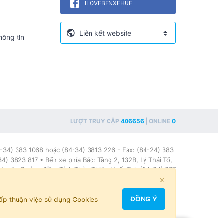
ILOVEBENXEHUE
hông tin
LƯỢT TRUY CẬP
406656
| ONLINE
0
-34) 383 1068 hoặc (84-34) 3813 226 - Fax: (84-24) 383
 3823 817 • Bến xe phía Bắc: Tầng 2, 132B, Lý Thái Tổ,
Huyện Quảng điền, Tỉnh Thừa Thiên Huế. Tel: (84-34) 377
×
99
ĐỒNG Ý
hấp thuận việc sử dụng Cookies