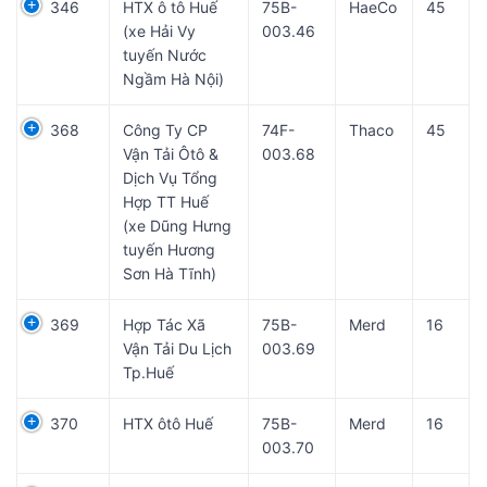
346
HTX ô tô Huế
75B-
HaeCo
45
(xe Hải Vy
003.46
tuyến Nước
Ngầm Hà Nội)
368
Công Ty CP
74F-
Thaco
45
Vận Tải Ôtô &
003.68
Dịch Vụ Tổng
Hợp TT Huế
(xe Dũng Hưng
tuyến Hương
Sơn Hà Tĩnh)
369
Hợp Tác Xã
75B-
Merd
16
Vận Tải Du Lịch
003.69
Tp.Huế
370
HTX ôtô Huế
75B-
Merd
16
003.70