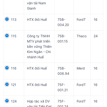
vận tải Nam
Gianh
113
HTX ôtô Huế
75B-
FordT
16
004.20
115
Công ty TNHH
75B-
Thaco
24
MTV phát triển
001.15
bền vững Thiên
Kim Ngân - Chi
nhánh Huế
116
HTX ôtô Huế
75B-
Merd
16
006.94
121
HTX ôtô Huế
75F-
FordT
16
001.21
124
Hợp tác xã DV
75F-
FordT
16
vận tải Tiến Đạt
001.24