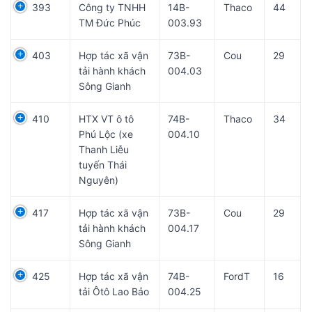
393
Công ty TNHH
14B-
Thaco
44
TM Đức Phúc
003.93
403
Hợp tác xã vận
73B-
Cou
29
tải hành khách
004.03
Sông Gianh
410
HTX VT ô tô
74B-
Thaco
34
Phú Lộc (xe
004.10
Thanh Liễu
tuyến Thái
Nguyên)
417
Hợp tác xã vận
73B-
Cou
29
tải hành khách
004.17
Sông Gianh
425
Hợp tác xã vận
74B-
FordT
16
tải Ôtô Lao Bảo
004.25