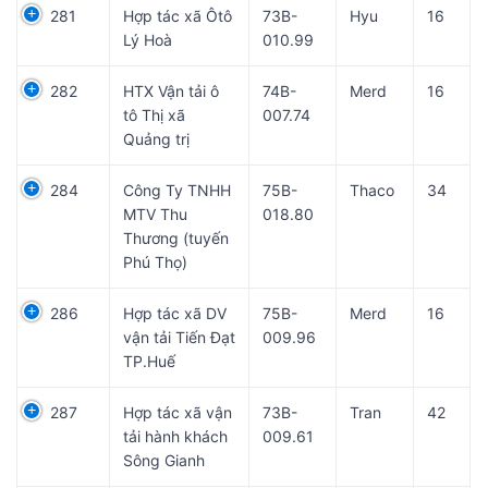
281
Hợp tác xã Ôtô
73B-
Hyu
16
Lý Hoà
010.99
282
HTX Vận tải ô
74B-
Merd
16
tô Thị xã
007.74
Quảng trị
284
Công Ty TNHH
75B-
Thaco
34
MTV Thu
018.80
Thương (tuyến
Phú Thọ)
286
Hợp tác xã DV
75B-
Merd
16
vận tải Tiến Đạt
009.96
TP.Huế
287
Hợp tác xã vận
73B-
Tran
42
tải hành khách
009.61
Sông Gianh