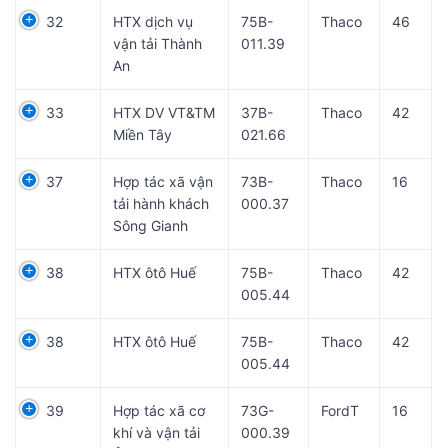
32
HTX dịch vụ
75B-
Thaco
46
vận tải Thành
011.39
An
33
HTX DV VT&TM
37B-
Thaco
42
Miền Tây
021.66
37
Hợp tác xã vận
73B-
Thaco
16
tải hành khách
000.37
Sông Gianh
38
HTX ôtô Huế
75B-
Thaco
42
005.44
38
HTX ôtô Huế
75B-
Thaco
42
005.44
39
Hợp tác xã cơ
73G-
FordT
16
khí và vận tải
000.39