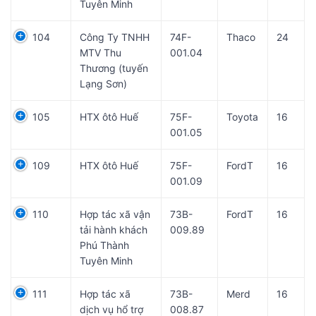
Tuyên Minh
104
Công Ty TNHH
74F-
Thaco
24
MTV Thu
001.04
Thương (tuyến
Lạng Sơn)
105
HTX ôtô Huế
75F-
Toyota
16
001.05
109
HTX ôtô Huế
75F-
FordT
16
001.09
110
Hợp tác xã vận
73B-
FordT
16
tải hành khách
009.89
Phú Thành
Tuyên Minh
111
Hợp tác xã
73B-
Merd
16
dịch vụ hổ trợ
008.87