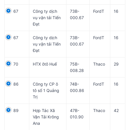
67
Công ty dịch
73B-
FordT
16
vụ vận tải Tiến
000.67
Đạt
67
Công ty dịch
73B-
FordT
16
vụ vận tải Tiến
000.67
Đạt
70
HTX ôtô Huế
75B-
Thaco
29
008.28
86
Công ty CP ô
74B-
FordT
16
tô số 1 Quảng
000.86
Trị
89
Hợp Tác Xã
47B-
Thaco
42
Vận Tải Krông
010.90
Ana