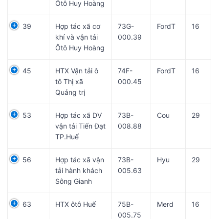
Ôtô Huy Hoàng
39
Hợp tác xã cơ
73G-
FordT
16
khí và vận tải
000.39
Ôtô Huy Hoàng
45
HTX Vận tải ô
74F-
FordT
16
tô Thị xã
000.45
Quảng trị
53
Hợp tác xã DV
73B-
Cou
29
vận tải Tiến Đạt
008.88
TP.Huế
56
Hợp tác xã vận
73B-
Hyu
29
tải hành khách
005.63
Sông Gianh
63
HTX ôtô Huế
75B-
Merd
16
005.75