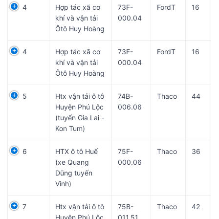
4
Hợp tác xã cơ
73F-
FordT
16
khí và vận tải
000.04
Ôtô Huy Hoàng
4
Hợp tác xã cơ
73F-
FordT
16
khí và vận tải
000.04
Ôtô Huy Hoàng
5
Htx vận tải ô tô
74B-
Thaco
44
Huyện Phú Lộc
006.06
(tuyến Gia Lai -
Kon Tum)
6
HTX ô tô Huế
75F-
Thaco
36
(xe Quang
000.06
Dũng tuyến
Vinh)
7
Htx vận tải ô tô
75B-
Thaco
42
Huyện Phú Lộc
011.51