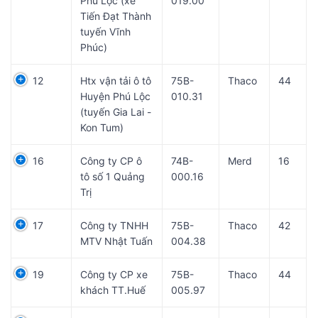
Phú Lộc (xe
019.00
Tiến Đạt Thành
tuyến Vĩnh
Phúc)
12
Htx vận tải ô tô
75B-
Thaco
44
Huyện Phú Lộc
010.31
(tuyến Gia Lai -
Kon Tum)
16
Công ty CP ô
74B-
Merd
16
tô số 1 Quảng
000.16
Trị
17
Công ty TNHH
75B-
Thaco
42
MTV Nhật Tuấn
004.38
19
Công ty CP xe
75B-
Thaco
44
khách TT.Huế
005.97