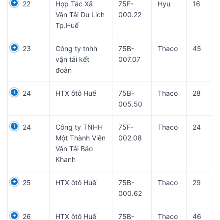
22
Hợp Tác Xã
75F-
Hyu
16
Vận Tải Du Lịch
000.22
Tp.Huế
23
Công ty tnhh
75B-
Thaco
45
vận tải kết
007.07
đoàn
24
HTX ôtô Huế
75B-
Thaco
28
005.50
24
Công ty TNHH
75F-
Thaco
24
Một Thành Viên
002.08
Vận Tải Bảo
Khanh
25
HTX ôtô Huế
75B-
Thaco
29
000.62
26
HTX ôtô Huế
75B-
Thaco
46