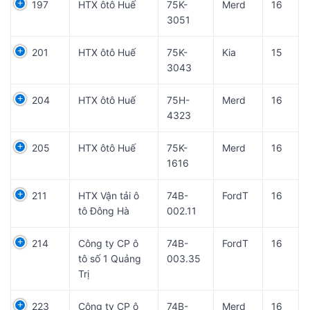
197
HTX ôtô Huế
75K-
Merd
16
3051
201
HTX ôtô Huế
75K-
Kia
15
3043
204
HTX ôtô Huế
75H-
Merd
16
4323
205
HTX ôtô Huế
75K-
Merd
16
1616
211
HTX Vận tải ô
74B-
FordT
16
tô Đông Hà
002.11
214
Công ty CP ô
74B-
FordT
16
tô số 1 Quảng
003.35
Trị
223
Công ty CP ô
74B-
Merd
16