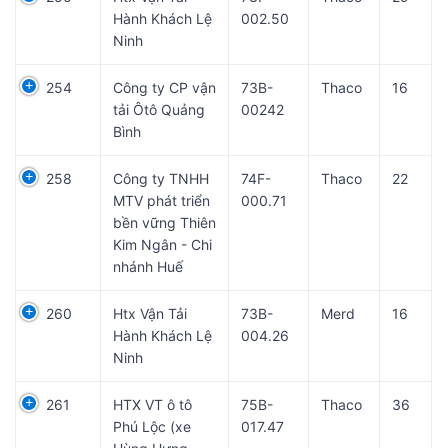
Hành Khách Lệ
002.50
Ninh
254
Công ty CP vận
73B-
Thaco
16
tải Ôtô Quảng
00242
Bình
258
Công ty TNHH
74F-
Thaco
22
MTV phát triển
000.71
bền vững Thiên
Kim Ngân - Chi
nhánh Huế
260
Htx Vận Tải
73B-
Merd
16
Hành Khách Lệ
004.26
Ninh
261
HTX VT ô tô
75B-
Thaco
36
Phú Lộc (xe
017.47