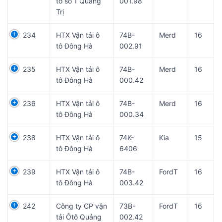
tô số 1 Quảng
001.98
Trị
234
HTX Vận tải ô
74B-
Merd
16
tô Đông Hà
002.91
235
HTX Vận tải ô
74B-
Merd
16
tô Đông Hà
000.42
236
HTX Vận tải ô
74B-
Merd
16
tô Đông Hà
000.34
238
HTX Vận tải ô
74K-
Kia
15
tô Đông Hà
6406
239
HTX Vận tải ô
74B-
FordT
16
tô Đông Hà
003.42
242
Công ty CP vận
73B-
FordT
16
tải Ôtô Quảng
002.42