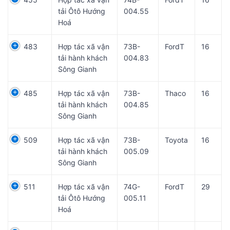
tải Ôtô Hướng
004.55
Hoá
483
Hợp tác xã vận
73B-
FordT
16
tải hành khách
004.83
Sông Gianh
485
Hợp tác xã vận
73B-
Thaco
16
tải hành khách
004.85
Sông Gianh
509
Hợp tác xã vận
73B-
Toyota
16
tải hành khách
005.09
Sông Gianh
511
Hợp tác xã vận
74G-
FordT
29
tải Ôtô Hướng
005.11
Hoá