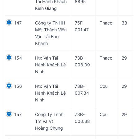
Tải Hành Khách
8895
Kiến Giang
147
Công ty TNHH
75F-
Thaco
38
Một Thành Viên
001.47
Vận Tải Bảo
Khanh
154
Htx Vận Tải
73B-
Thaco
29
Hành Khách Lệ
008.09
Ninh
156
Htx Vận Tải
73B-
Cou
29
Hành Khách Lệ
007.34
Ninh
157
Công Ty Tnhh
73B-
Cou
29
Tm Và Vt
000.38
Hoàng Chung