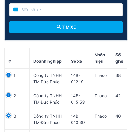
TÌM XE
Nhãn
Số
#
Doanh nghiệp
Số xe
hiệu
ghế
1
Công ty TNHH
14B-
Thaco
38
TM Đức Phúc
012.19
2
Công ty TNHH
14B-
Thaco
42
TM Đức Phúc
015.53
3
Công ty TNHH
14B-
Thaco
40
TM Đức Phúc
013.39