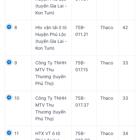
(tuyến Gia Lai -
Kon Tum)
8
Htx vận tải ô tô
75B-
Thaco
42
Huyện Phú Lộc
011.21
(tuyến Gia Lai -
Kon Tum)
9
Công Ty TNHH
75B-
Thaco
33
MTV Thu
017.15
Thương (tuyến
Phú Thọ)
10
Công Ty TNHH
75B-
Thaco
33
MTV Thu
017.37
Thương (tuyến
Phú Thọ)
11
HTX VT ô tô
75B-
Thaco
34