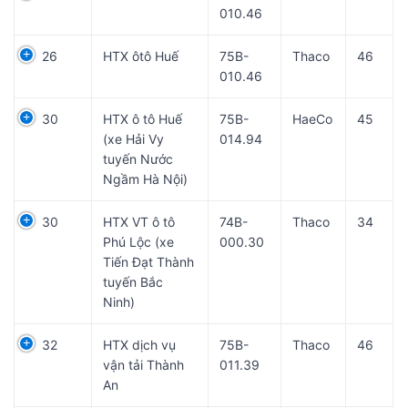
010.46
26
HTX ôtô Huế
75B-
Thaco
46
010.46
30
HTX ô tô Huế
75B-
HaeCo
45
(xe Hải Vy
014.94
tuyến Nước
Ngầm Hà Nội)
30
HTX VT ô tô
74B-
Thaco
34
Phú Lộc (xe
000.30
Tiến Đạt Thành
tuyến Bắc
Ninh)
32
HTX dịch vụ
75B-
Thaco
46
vận tải Thành
011.39
An