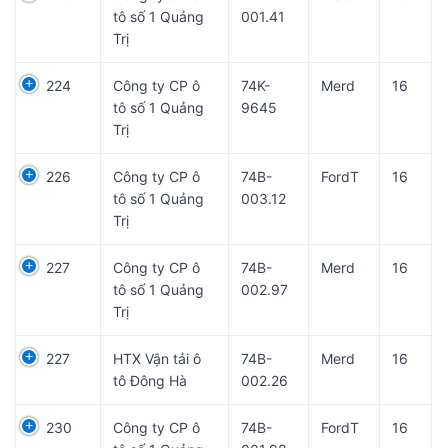
tô số 1 Quảng
001.41
Trị
224
Công ty CP ô
74K-
Merd
16
tô số 1 Quảng
9645
Trị
226
Công ty CP ô
74B-
FordT
16
tô số 1 Quảng
003.12
Trị
227
Công ty CP ô
74B-
Merd
16
tô số 1 Quảng
002.97
Trị
227
HTX Vận tải ô
74B-
Merd
16
tô Đông Hà
002.26
230
Công ty CP ô
74B-
FordT
16