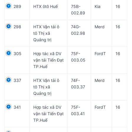
289
HTX ôtô Huế
75B-
Kia
16
002.89
298
HTX Vận tải ô
74G-
Merd
16
tô Thị xã
002.98
Quảng trị
305
Hợp tác xã DV
75F-
FordT
16
vận tải Tiến Đạt
003.05
TP.Huế
337
HTX Vận tải ô
74F-
Merd
16
tô Thị xã
003.37
Quảng trị
341
Hợp tác xã DV
75F-
FordT
16
vận tải Tiến Đạt
003.41
TP.Huế