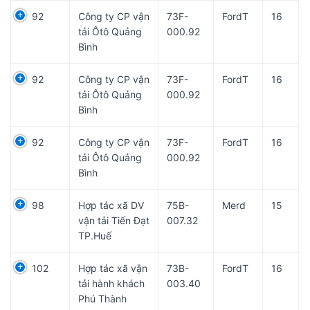
92
Công ty CP vận
73F-
FordT
16
tải Ôtô Quảng
000.92
Bình
92
Công ty CP vận
73F-
FordT
16
tải Ôtô Quảng
000.92
Bình
92
Công ty CP vận
73F-
FordT
16
tải Ôtô Quảng
000.92
Bình
98
Hợp tác xã DV
75B-
Merd
15
vận tải Tiến Đạt
007.32
TP.Huế
102
Hợp tác xã vận
73B-
FordT
16
tải hành khách
003.40
Phú Thành