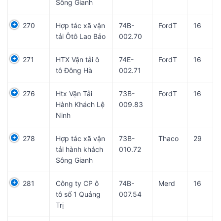
Sông Gianh
270
Hợp tác xã vận
74B-
FordT
16
tải Ôtô Lao Bảo
002.70
271
HTX Vận tải ô
74E-
FordT
16
tô Đông Hà
002.71
276
Htx Vận Tải
73B-
FordT
16
Hành Khách Lệ
009.83
Ninh
278
Hợp tác xã vận
73B-
Thaco
29
tải hành khách
010.72
Sông Gianh
281
Công ty CP ô
74B-
Merd
16
tô số 1 Quảng
007.54
Trị