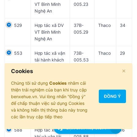
VT Bình Minh
005.23
Nghệ An
529
Hợp tác xã DV
37B-
Thaco
34
VT Bình Minh
005.29
Nghệ An
553
Hợp tác xã vận
73B-
Thaco
29
tải hành khách
005.53
Sông Gianh
×
Cookies
570
Hợp tác xã vận
74B-
FordT
16
Chúng tôi sử dụng
Cookies
nhằm cải
tải Ôtô Lao Bảo
005.70
thiện trải nghiệm của bạn khi truy cập
ĐỒNG Ý
benxehue.vn. Vui lòng nhấn "Đồng ý"
581
Hợp tác xã vận
74B-
FordT
16
để chấp thuận việc sử dụng Cookies
tải Ôtô Hướng
005.81
và không hiển thị thông báo này trong
Hoá
các lần truy cập tiếp theo
BẠN CẦN TRỢ GIÚP?
588
Hợp tác xã cơ
73B-
FordT
16
khí và vận tải
005.88