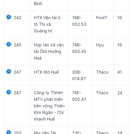
Bình
242
HTX Vận tải ô
74B-
FordT
16
tô Thị xã
002.53
Quảng trị
245
Hợp tác xã vận
74B-
Hyu
16
tải Ôtô Hướng
002.45
Hoá
247
HTX ôtô Huế
20B-
Thaco
41
014.87
247
Công ty TNHH
74E-
Thaco
24
MTV phát triển
002.47
bền vững Thiên
Kim Ngân - Chi
nhánh Huế
250
Htx Vận Tải
73F-
Thaco
29