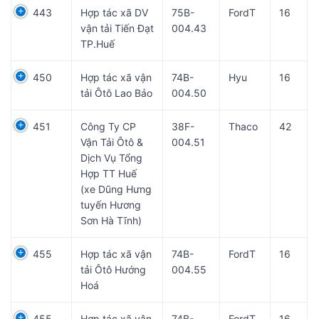
443
Hợp tác xã DV
75B-
FordT
16
vận tải Tiến Đạt
004.43
TP.Huế
450
Hợp tác xã vận
74B-
Hyu
16
tải Ôtô Lao Bảo
004.50
451
Công Ty CP
38F-
Thaco
42
Vận Tải Ôtô &
004.51
Dịch Vụ Tổng
Hợp TT Huế
(xe Dũng Hưng
tuyến Hương
Sơn Hà Tĩnh)
455
Hợp tác xã vận
74B-
FordT
16
tải Ôtô Hướng
004.55
Hoá
455
Hợp tác xã vận
74B-
FordT
16