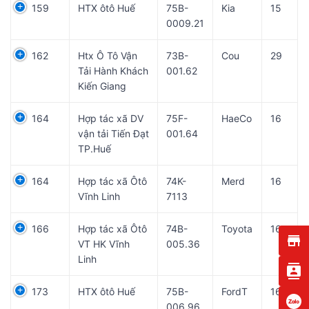
159
HTX ôtô Huế
75B-
Kia
15
0009.21
162
Htx Ô Tô Vận
73B-
Cou
29
Tải Hành Khách
001.62
Kiến Giang
164
Hợp tác xã DV
75F-
HaeCo
16
vận tải Tiến Đạt
001.64
TP.Huế
164
Hợp tác xã Ôtô
74K-
Merd
16
Vĩnh Linh
7113
166
Hợp tác xã Ôtô
74B-
Toyota
16
VT HK Vĩnh
005.36
Linh
173
HTX ôtô Huế
75B-
FordT
16
006.96