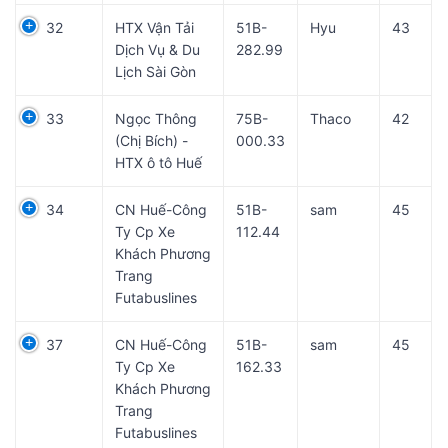
32
HTX Vận Tải
51B-
Hyu
43
Dịch Vụ & Du
282.99
Lịch Sài Gòn
33
Ngọc Thông
75B-
Thaco
42
(Chị Bích) -
000.33
HTX ô tô Huế
34
CN Huế-Công
51B-
sam
45
Ty Cp Xe
112.44
Khách Phương
Trang
Futabuslines
37
CN Huế-Công
51B-
sam
45
Ty Cp Xe
162.33
Khách Phương
Trang
Futabuslines