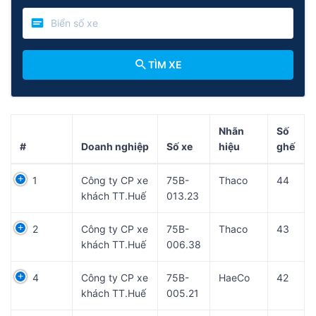
TÌM XE
Nhãn
Số
#
Doanh nghiệp
Số xe
hiệu
ghế
1
Công ty CP xe
75B-
Thaco
44
khách TT.Huế
013.23
2
Công ty CP xe
75B-
Thaco
43
khách TT.Huế
006.38
4
Công ty CP xe
75B-
HaeCo
42
khách TT.Huế
005.21