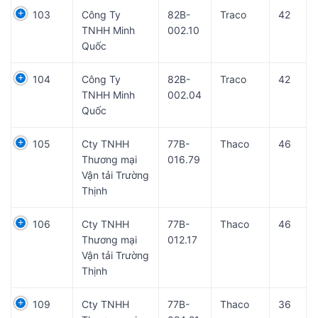
103
Công Ty
82B-
Traco
42
TNHH Minh
002.10
Quốc
104
Công Ty
82B-
Traco
42
TNHH Minh
002.04
Quốc
105
Cty TNHH
77B-
Thaco
46
Thương mại
016.79
Vận tải Trường
Thịnh
106
Cty TNHH
77B-
Thaco
46
Thương mại
012.17
Vận tải Trường
Thịnh
109
Cty TNHH
77B-
Thaco
36