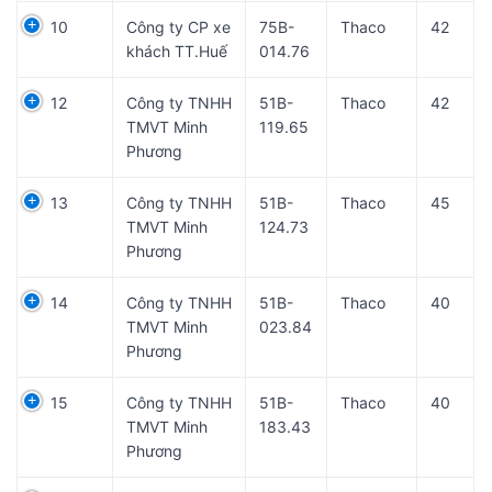
10
Công ty CP xe
75B-
Thaco
42
khách TT.Huế
014.76
12
Công ty TNHH
51B-
Thaco
42
TMVT Minh
119.65
Phương
13
Công ty TNHH
51B-
Thaco
45
TMVT Minh
124.73
Phương
14
Công ty TNHH
51B-
Thaco
40
TMVT Minh
023.84
Phương
15
Công ty TNHH
51B-
Thaco
40
TMVT Minh
183.43
Phương