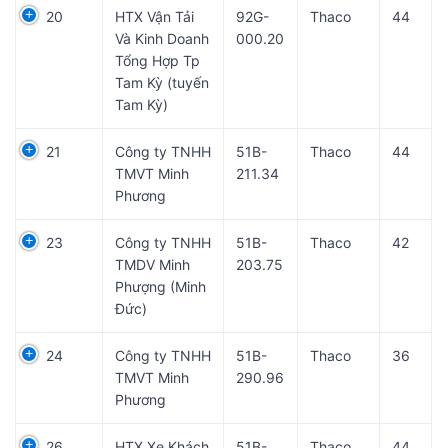
20
HTX Vận Tải
92G-
Thaco
44
Và Kinh Doanh
000.20
Tổng Hợp Tp
Tam Kỳ (tuyến
Tam Kỳ)
21
Công ty TNHH
51B-
Thaco
44
TMVT Minh
211.34
Phương
23
Công ty TNHH
51B-
Thaco
42
TMDV Minh
203.75
Phượng (Minh
Đức)
24
Công ty TNHH
51B-
Thaco
36
TMVT Minh
290.96
Phương
26
HTX Xe Khách
51B-
Thaco
44