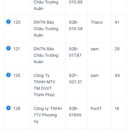
Châu Trường
010.86
Xuân
120
DNTN Bảo
92B-
Thaco
41
Châu Trường
016.58
Xuân
121
DNTN Bảo
92B-
sam
29
Châu Trường
017.87
Xuân
125
Công Ty
92F-
sam
44
TNHH MTV
001.31
TM DVVT
Thịnh Phúc
128
Công ty TNHH
92B-
FordT
16
1TV Phương
01945
Vy