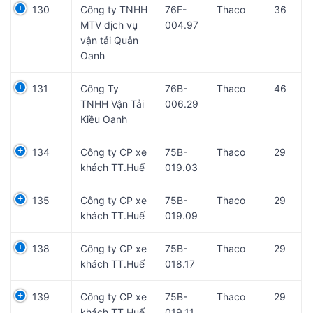
130
Công ty TNHH
76F-
Thaco
36
MTV dịch vụ
004.97
vận tải Quân
Oanh
131
Công Ty
76B-
Thaco
46
TNHH Vận Tải
006.29
Kiều Oanh
134
Công ty CP xe
75B-
Thaco
29
khách TT.Huế
019.03
135
Công ty CP xe
75B-
Thaco
29
khách TT.Huế
019.09
138
Công ty CP xe
75B-
Thaco
29
khách TT.Huế
018.17
139
Công ty CP xe
75B-
Thaco
29
khách TT.Huế
019.11