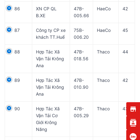
86
XN CP QL
47B-
HaeCo
42
B.XE
005.66
87
Công ty CP xe
75B-
HaeCo
45
khách TT.Huế
006.20
88
Hợp Tác Xã
47B-
Thaco
44
Vận Tải Krông
018.56
Ana
89
Hợp Tác Xã
47B-
Thaco
42
Vận Tải Krông
010.90
Ana
90
Hợp Tác Xã
47B-
Thaco
43
Vận Tải Cơ
005.29
Giới Krông
Năng