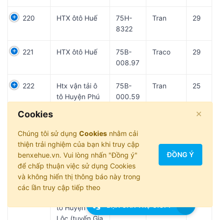
220
HTX ôtô Huế
75H-
Tran
29
8322
221
HTX ôtô Huế
75B-
Traco
29
008.97
222
Htx vận tải ô
75B-
Tran
25
tô Huyện Phú
000.59
Lộc (tuyến Gia
×
Cookies
Lai - Kon Tum)
Chúng tôi sử dụng
Cookies
nhằm cải
223
Htx vận tải ô
75B-
Traco
25
thiện trải nghiệm của bạn khi truy cập
tô Huyện Phú
003.32
ĐỒNG Ý
benxehue.vn. Vui lòng nhấn "Đồng ý"
Lộc (tuyến Gia
để chấp thuận việc sử dụng Cookies
Lai - Kon Tum)
và không hiển thị thông báo này trong
các lần truy cập tiếp theo
224
Htx vận tải ô
75H-
Traco
25
BẠN CẦN TRỢ GIÚP?
tô Huyện Phú
6704
Lộc (tuyến Gia