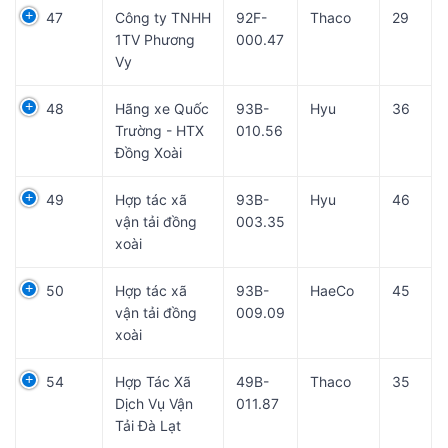
47
Công ty TNHH
92F-
Thaco
29
1TV Phương
000.47
Vy
48
Hãng xe Quốc
93B-
Hyu
36
Trường - HTX
010.56
Đồng Xoài
49
Hợp tác xã
93B-
Hyu
46
vận tải đồng
003.35
xoài
50
Hợp tác xã
93B-
HaeCo
45
vận tải đồng
009.09
xoài
54
Hợp Tác Xã
49B-
Thaco
35
Dịch Vụ Vận
011.87
Tải Đà Lạt