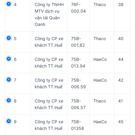
4
Công ty TNHH
76F-
Thaco
38
MTV dịch vụ
000.04
vận tải Quân
Oanh
5
Công ty CP xe
75B-
Thaco
40
khách TT.Huế
001.82
6
Công ty CP xe
75B-
HaeCo
44
khách TT.Huế
013.94
7
Công ty CP xe
75B-
HaeCo
42
khách TT.Huế
006.59
8
Công ty CP xe
75B-
Thaco
41
khách TT.Huế
006.57
9
Công ty CP xe
75B-
HaeCo
45
khách TT.Huế
01358