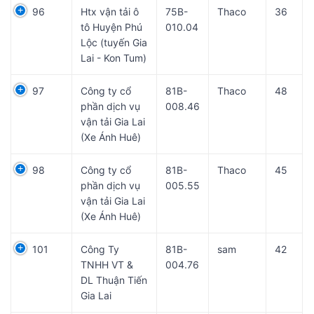
96
Htx vận tải ô
75B-
Thaco
36
tô Huyện Phú
010.04
Lộc (tuyến Gia
Lai - Kon Tum)
97
Công ty cổ
81B-
Thaco
48
phần dịch vụ
008.46
vận tải Gia Lai
(Xe Ánh Huê)
98
Công ty cổ
81B-
Thaco
45
phần dịch vụ
005.55
vận tải Gia Lai
(Xe Ánh Huê)
101
Công Ty
81B-
sam
42
TNHH VT &
004.76
DL Thuận Tiến
Gia Lai