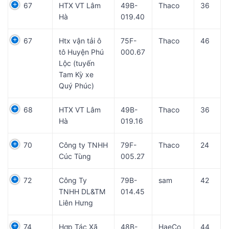
67
HTX VT Lâm
49B-
Thaco
36
Hà
019.40
67
Htx vận tải ô
75F-
Thaco
46
tô Huyện Phú
000.67
Lộc (tuyến
Tam Kỳ xe
Quý Phúc)
68
HTX VT Lâm
49B-
Thaco
36
Hà
019.16
70
Công ty TNHH
79F-
Thaco
24
Cúc Tùng
005.27
72
Công Ty
79B-
sam
42
TNHH DL&TM
014.45
Liên Hưng
74
Hợp Tác Xã
48B-
HaeCo
44