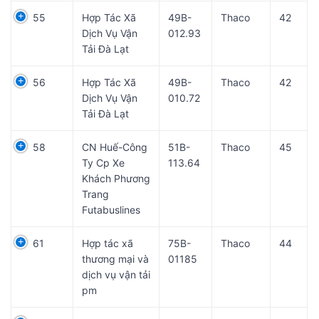
55
Hợp Tác Xã
49B-
Thaco
42
Dịch Vụ Vận
012.93
Tải Đà Lạt
56
Hợp Tác Xã
49B-
Thaco
42
Dịch Vụ Vận
010.72
Tải Đà Lạt
58
CN Huế-Công
51B-
Thaco
45
Ty Cp Xe
113.64
Khách Phương
Trang
Futabuslines
61
Hợp tác xã
75B-
Thaco
44
thương mại và
01185
dịch vụ vận tải
pm