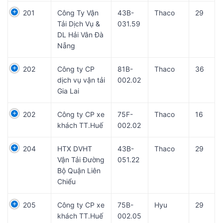
201
Công Ty Vận
43B-
Thaco
29
Tải Dịch Vụ &
031.59
DL Hải Vân Đà
Nẵng
202
Công ty CP
81B-
Thaco
36
dịch vụ vận tải
002.02
Gia Lai
202
Công ty CP xe
75F-
Thaco
16
khách TT.Huế
002.02
204
HTX DVHT
43B-
Thaco
29
Vận Tải Đường
051.22
Bộ Quận Liên
Chiểu
205
Công ty CP xe
75B-
Hyu
29
khách TT.Huế
002.05