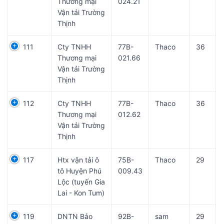
Thương mại
024.21
Vận tải Trường
Thịnh
111
Cty TNHH
77B-
Thaco
36
Thương mại
021.66
Vận tải Trường
Thịnh
112
Cty TNHH
77B-
Thaco
36
Thương mại
012.62
Vận tải Trường
Thịnh
117
Htx vận tải ô
75B-
Thaco
29
tô Huyện Phú
009.43
Lộc (tuyến Gia
Lai - Kon Tum)
119
DNTN Bảo
92B-
sam
29