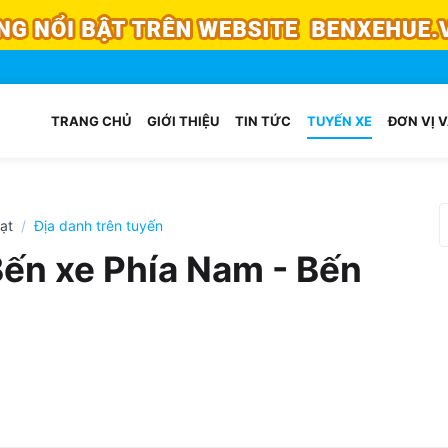
TRANG CHỦ
GIỚI THIỆU
TIN TỨC
TUYẾN XE
ĐƠN VỊ V
ạt
Địa danh trên tuyến
Bến xe Phía Nam - Bến