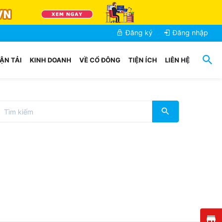
Đăng ký
Đăng nhập
ẬN TẢI
KINH DOANH
VỀ CỔ ĐÔNG
TIỆN ÍCH
LIÊN HỆ