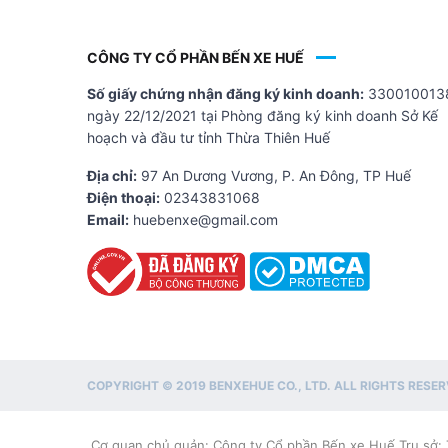
CÔNG TY CỔ PHẦN BẾN XE HUẾ
Số giấy chứng nhận đăng ký kinh doanh:
330010013
ngày 22/12/2021 tại Phòng đăng ký kinh doanh Sở Kế
hoạch và đầu tư tỉnh Thừa Thiên Huế
Địa chỉ:
97 An Dương Vương, P. An Đông, TP Huế
Điện thoại:
02343831068
Email:
huebenxe@gmail.com
COPYRIGHT © 2019 BENXEHUE CO., LTD. ALL RIGHTS RESER
Cơ quan chủ quản: Công ty Cổ phần Bến xe Huế Trụ sở: 