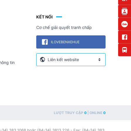
KẾT NỐI
Cơ chế giải quyết tranh chấp
ILOVEBENXEHUE
hông tin
LƯỢT TRUY CẬP
0
| ONLINE
0
-34) 383 1068 hoặc (84-34) 3813 226 - Fax: (84-24) 383